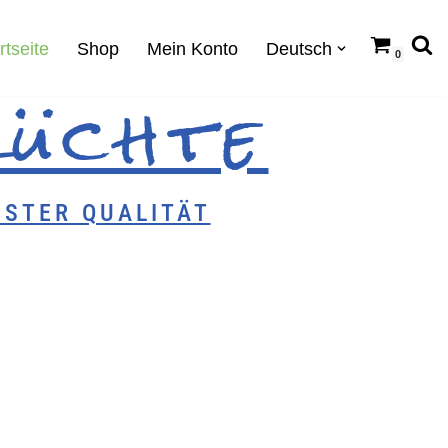
rtseite
Shop
Mein Konto
Deutsch
0
rüchte
STER QUALITÄT