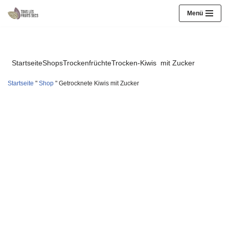
Menü
Zum
Inhalt
springen
StartseiteShopsTrockenfrüchteTrocken-Kiwis
mit Zucker
Startseite
"
Shop
"
Getrocknete Kiwis mit Zucker