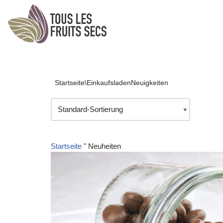
Zum
Inhalt
springen
Startseite\EinkaufsladenNeuigkeiten
Startseite
"
Neuheiten