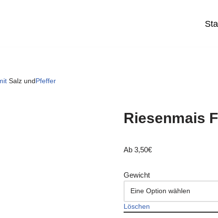
Sta
mit
Salz und
Pfeffer
Riesenmais Fr
Ab
3,50
€
Gewicht
Löschen