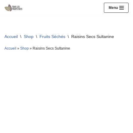
Menu
Aller
au
contenu
Accueil
\
Shop
\
Fruits Séchés
\
Raisins Secs Sultanine
Accueil
»
Shop
»
Raisins Secs Sultanine