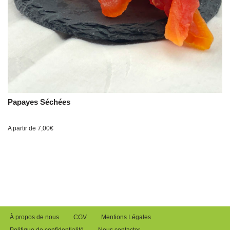
Papayes Séchées
A partir de
7,00
€
À propos de nous
CGV
Mentions Légales
Politique de confidentialité
Nous contacter