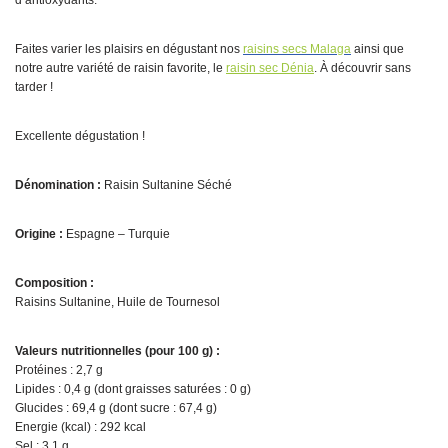
d’antioxydants.
Faites varier les plaisirs en dégustant nos
raisins secs Malaga
ainsi que
notre autre variété de raisin favorite, le
raisin sec Dénia
. À découvrir sans
tarder !
Excellente dégustation !
Dénomination :
Raisin Sultanine Séché
Origine :
Espagne – Turquie
Composition :
Raisins Sultanine, Huile de Tournesol
Valeurs nutritionnelles (pour 100 g) :
Protéines : 2,7 g
Lipides : 0,4 g (dont graisses saturées : 0 g)
Glucides : 69,4 g (dont sucre : 67,4 g)
Energie (kcal) : 292 kcal
Sel : 3,1 g