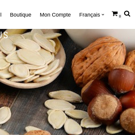
l
Boutique
Mon Compte
Français
0
US