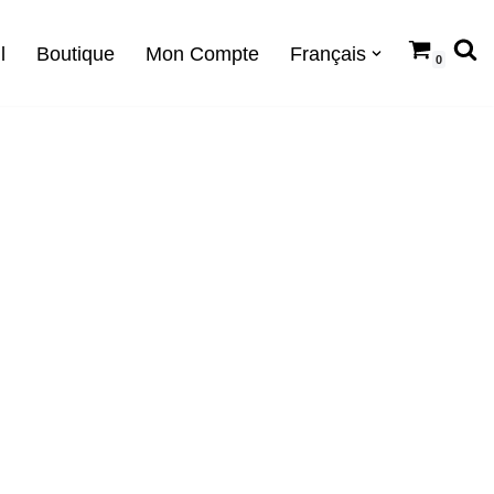
l
Boutique
Mon Compte
Français
0