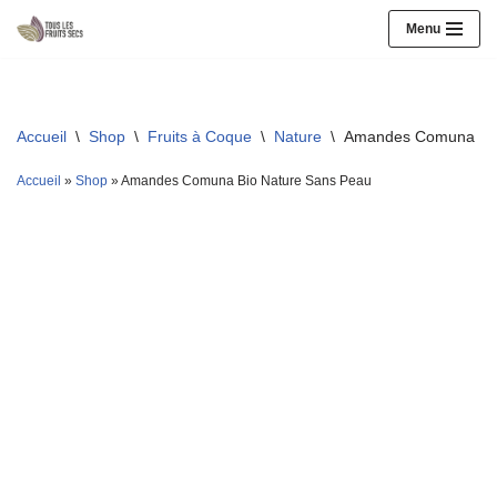
Menu
Aller
au
contenu
Accueil
\
Shop
\
Fruits à Coque
\
Nature
\
Amandes Comuna Bio
Accueil
»
Shop
»
Amandes Comuna Bio Nature Sans Peau