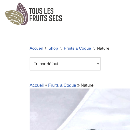
Aller
au
contenu
Accueil
\
Shop
\
Fruits à Coque
\
Nature
Accueil
»
Fruits à Coque
»
Nature