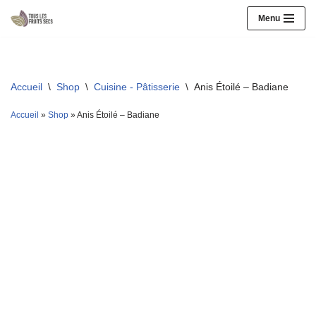
Menu
Aller
au
contenu
Accueil
\
Shop
\
Cuisine - Pâtisserie
\
Anis Étoilé – Badiane
Accueil
»
Shop
»
Anis Étoilé – Badiane