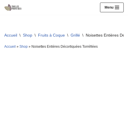
Menu
Aller
au
contenu
Accueil
\
Shop
\
Fruits à Coque
\
Grillé
\
Noisettes Entières Déco
Accueil
»
Shop
»
Noisettes Entières Décortiquées Torréfiées