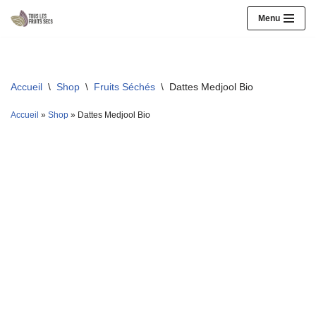
Menu
Aller
au
contenu
Accueil
\
Shop
\
Fruits Séchés
\
Dattes Medjool Bio
Accueil
»
Shop
»
Dattes Medjool Bio