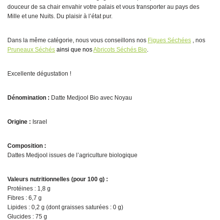
douceur de sa chair envahir votre palais et vous transporter au pays des
Mille et une Nuits. Du plaisir à l’état pur.
Dans la même catégorie, nous vous conseillons nos
Figues Séchées
, nos
Pruneaux Séchés
ainsi que nos
Abricots Séchés Bio
.
Excellente dégustation !
Dénomination :
Datte Medjool Bio avec Noyau
Origine :
Israel
Composition :
Dattes Medjool issues de l’agriculture biologique
Valeurs nutritionnelles (pour 100 g) :
Protéines : 1,8 g
Fibres : 6,7 g
Lipides : 0,2 g (dont graisses saturées : 0 g)
Glucides : 75 g