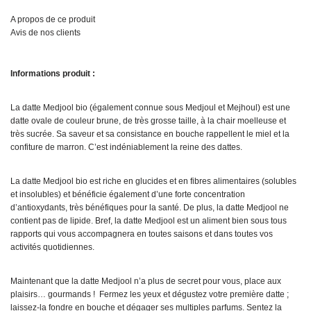
A propos de ce produit
Avis de nos clients
Informations produit :
La datte Medjool bio (également connue sous Medjoul et Mejhoul) est une
datte ovale de couleur brune, de très grosse taille, à la chair moelleuse et
très sucrée. Sa saveur et sa consistance en bouche rappellent le miel et la
confiture de marron. C’est indéniablement la reine des dattes.
La datte Medjool bio est riche en glucides et en fibres alimentaires (solubles
et insolubles) et bénéficie également d’une forte concentration
d’antioxydants, très bénéfiques pour la santé. De plus, la datte Medjool ne
contient pas de lipide. Bref, la datte Medjool est un aliment bien sous tous
rapports qui vous accompagnera en toutes saisons et dans toutes vos
activités quotidiennes.
Maintenant que la datte Medjool n’a plus de secret pour vous, place aux
plaisirs… gourmands ! Fermez les yeux et dégustez votre première datte ;
laissez-la fondre en bouche et dégager ses multiples parfums. Sentez la