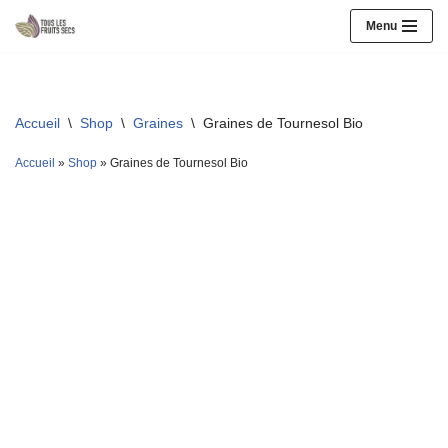
Menu
Aller
au
contenu
Accueil
\
Shop
\
Graines
\
Graines de Tournesol Bio
Accueil
»
Shop
»
Graines de Tournesol Bio