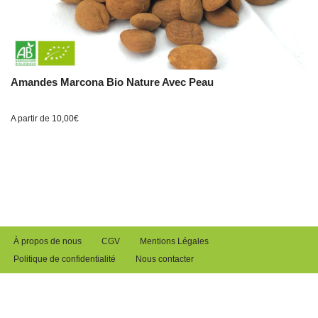
Amandes Marcona Bio Nature Avec Peau
A partir de
10,00
€
À propos de nous
CGV
Mentions Légales
Politique de confidentialité
Nous contacter
Tous Les Fruits Secs®
| ASD Distribution | Copyright 2021 | Tous droits
réservés